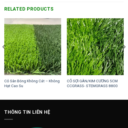
RELATED PRODUCTS
Cỏ Sân Bóng Không Cát – Không
CỎ SỢI GÂN/KIM CƯƠNG 5CM
Hạt Cao Su
CCGRASS- STEMGRASS 8800
THÔNG TIN LIÊN HỆ