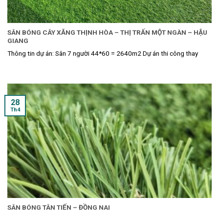
SÂN BÓNG CÂY XĂNG THỊNH HÒA – THỊ TRẤN MỘT NGÀN – HẬU
GIANG
Thông tin dự án: Sân 7 người 44*60 = 2640m2 Dự án thi công thay
28
Th4
SÂN BÓNG TÂN TIẾN – ĐỒNG NAI