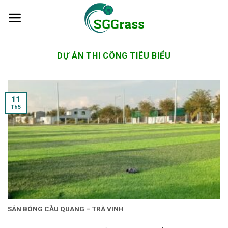
Skip
to
content
DỰ ÁN THI CÔNG TIÊU BIỂU
11
Th5
SÂN BÓNG CẦU QUANG – TRÀ VINH