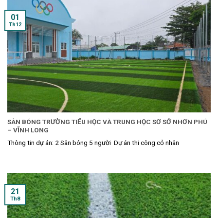
01
Th12
SÂN BÓNG TRƯỜNG TIỂU HỌC VÀ TRUNG HỌC SƠ SỞ NHƠN PHÚ
– VĨNH LONG
Thông tin dự án: 2 Sân bóng 5 người Dự án thi công cỏ nhân
21
Th8