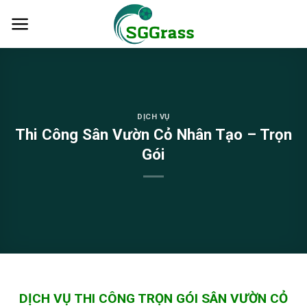
Skip
to
content
DỊCH VỤ
Thi Công Sân Vườn Cỏ Nhân Tạo – Trọn
Gói
DỊCH VỤ THI CÔNG TRỌN GÓI SÂN VƯỜN CỎ