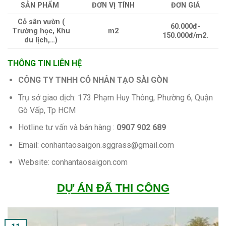
SẢN PHẨM
ĐƠN VỊ TÍNH
ĐƠN GIÁ
Cỏ sân vườn (
60.000đ-
Trường học, Khu
m2
150.000đ/m2.
du lịch,…)
THÔNG TIN LIÊN HỆ
CÔNG TY TNHH CỎ NHÂN TẠO SÀI GÒN
Trụ sở giao dịch: 173 Phạm Huy Thông, Phường 6, Quận
Gò Vấp, Tp HCM
Hotline tư vấn và bán hàng :
0907 902 689
Email: conhantaosaigon.sggrass@gmail.com
Website: conhantaosaigon.com
DỰ ÁN ĐÃ THI CÔNG