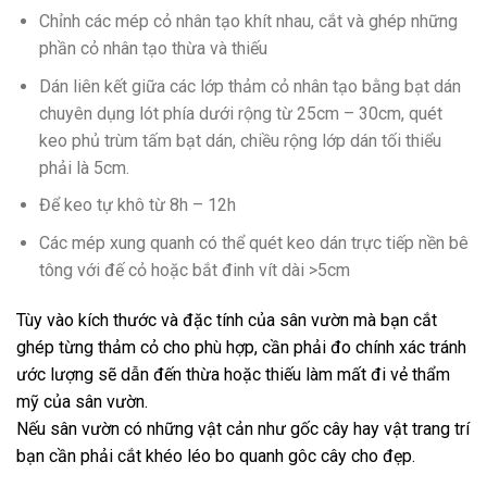
Chỉnh các mép cỏ nhân tạo khít nhau, cắt và ghép những
phần cỏ nhân tạo thừa và thiếu
Dán liên kết giữa các lớp thảm cỏ nhân tạo bằng bạt dán
chuyên dụng lót phía dưới rộng từ 25cm – 30cm, quét
keo phủ trùm tấm bạt dán, chiều rộng lớp dán tối thiểu
phải là 5cm.
Để keo tự khô từ 8h – 12h
Các mép xung quanh có thể quét keo dán trực tiếp nền bê
tông với đế cỏ hoặc bắt đinh vít dài >5cm
Tùy vào kích thước và đặc tính của sân vườn mà bạn cắt
ghép từng thảm cỏ cho phù hợp, cần phải đo chính xác tránh
ước lượng sẽ dẫn đến thừa hoặc thiếu làm mất đi vẻ thẩm
mỹ của sân vườn.
Nếu sân vườn có những vật cản như gốc cây hay vật trang trí
bạn cần phải cắt khéo léo bo quanh gôc cây cho đẹp.