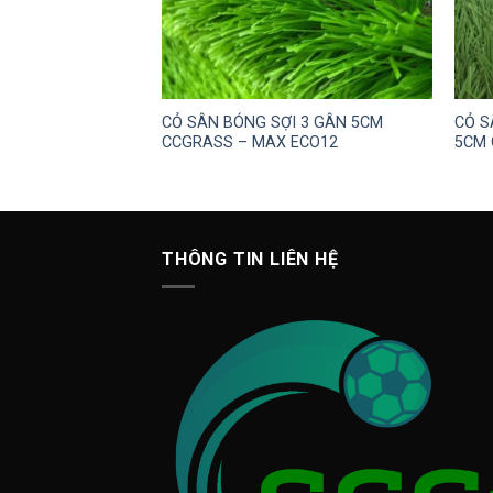
M CCGRASS – 12
CỎ SÂN BÓNG SỢI 3 GÂN 5CM
CỎ S
CCGRASS – MAX ECO12
5CM
THÔNG TIN LIÊN HỆ