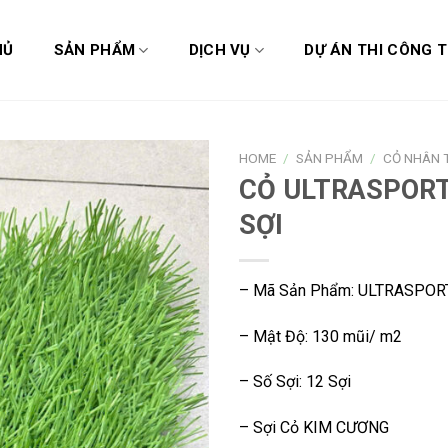
HỦ
SẢN PHẨM
DỊCH VỤ
DỰ ÁN THI CÔNG T
HOME
/
SẢN PHẨM
/
CỎ NHÂN 
CỎ ULTRASPORT
SỢI
– Mã Sản Phẩm: ULTRASPOR
– Mật Độ: 130 mũi/ m2
– Số Sợi: 12 Sợi
– Sợi Cỏ KIM CƯƠNG