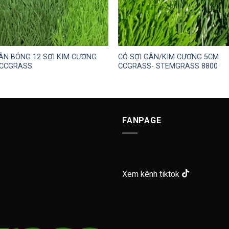
ÂN BÓNG 12 SỢI KIM CƯƠNG
CỎ SỢI GÂN/KIM CƯƠNG 5CM
 CCGRASS
CCGRASS- STEMGRASS 8800
FANPAGE
Xem kênh tiktok