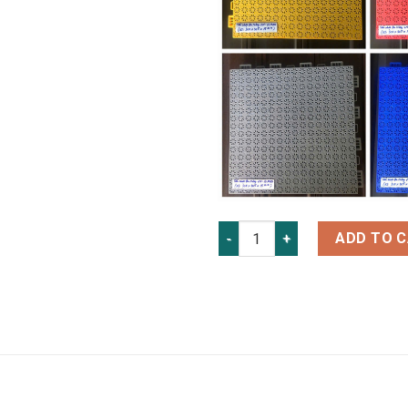
VĨ NHỰA ĐA NĂNG quantity
ADD TO 