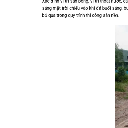
Xác định vị trí sân bóng, vị trí thoát nước,
sáng mặt trời chiếu vào khi đá buổi sáng, b
bỏ qua trong quy trình thi công sân nền.