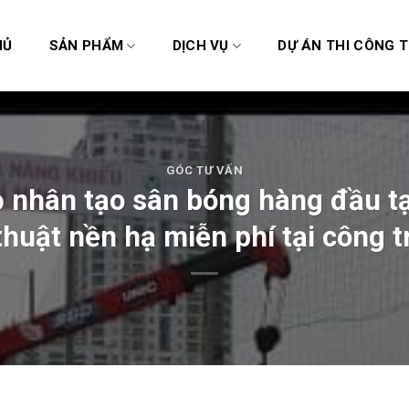
HỦ
SẢN PHẨM
DỊCH VỤ
DỰ ÁN THI CÔNG T
GÓC TƯ VẤN
cỏ nhân tạo sân bóng hàng đầu t
thuật nền hạ miễn phí tại công t