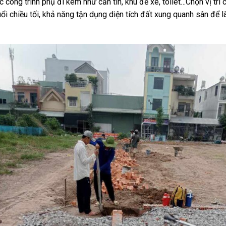
 các công trình phụ đi kèm như căn tin, khu để xe, toilet…Chọn vị t
uổi chiều tối, khả năng tận dụng diện tích đất xung quanh sân để 