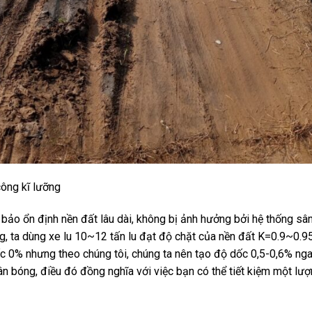
công kĩ lưỡng
o ổn định nền đất lâu dài, không bị ảnh hưởng bởi hệ thống sân
, ta dùng xe lu 10~12 tấn lu đạt độ chặt của nền đất K=0.9~0.9
c 0% nhưng theo chúng tôi, chúng ta nên tạo độ dốc 0,5-0,6% nga
n bóng, điều đó đồng nghĩa với việc bạn có thể tiết kiệm một l