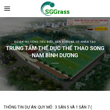
Skip
to
content
DỰ ÁN THI CÔNG TIÊU BIỂU
,
SÂN BÓNG ĐÁ CỎ NHÂN TẠO
TRUNG TÂM THỂ DỤC THỂ THAO SONG
NAM BÌNH DƯƠNG
THÔNG TIN DỰ ÁN: QUY MÔ : 3 SÂN 5 VÀ 1 SÂN 7 (