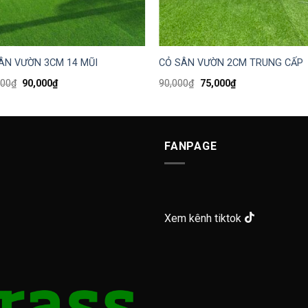
ÂN VƯỜN 3CM 14 MŨI
CỎ SÂN VƯỜN 2CM TRUNG CẤP
000
₫
90,000
₫
90,000
₫
75,000
₫
FANPAGE
Xem kênh tiktok