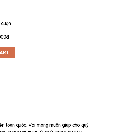
 cuộn
.000đ
tity
CART
rên toàn quốc. Với mong muốn giúp cho quý