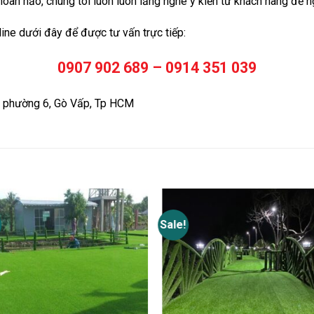
oàn hảo, chúng tôi luôn luôn lắng nghe ý kiến từ khách hàng để n
line dưới đây để được tư vấn trực tiếp:
0907 902 689 – 0914 351 039
, phường 6, Gò Vấp, Tp HCM
Sale!