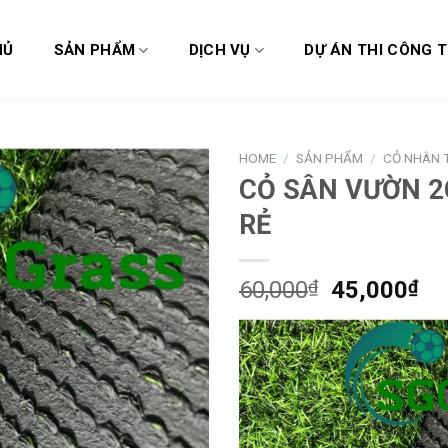
HỦ
SẢN PHẨM
DỊCH VỤ
DỰ ÁN THI CÔNG T
HOME
/
SẢN PHẨM
/
CỎ NHÂN 
CỎ SÂN VƯỜN 2
RẺ
60,000
₫
45,000
₫