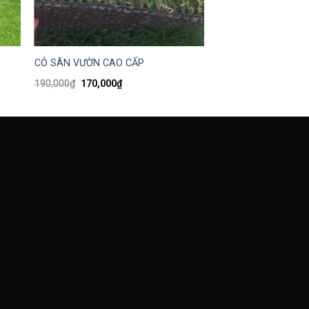
CỎ SÂN VƯỜN CAO CẤP
190,000
₫
170,000
₫