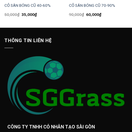
CỎ SÂN BÓNG CŨ 40-60%
CỎ SÂN BÓNG CŨ 70-90%
50,000
₫
35,000
₫
90,000
₫
60,000
₫
THÔNG TIN LIÊN HỆ
CÔNG TY TNHH CỎ NHÂN TẠO SÀI GÒN