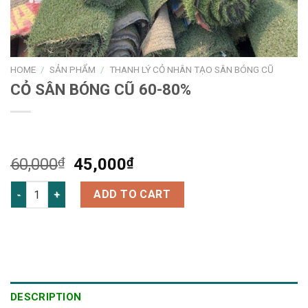
HOME
/
SẢN PHẨM
/
THANH LÝ CỎ NHÂN TẠO SÂN BÓNG CŨ
CỎ SÂN BÓNG CŨ 60-80%
60,000
₫
45,000
₫
CỎ SÂN BÓNG CŨ 60-80% quantity
ADD TO CART
DESCRIPTION